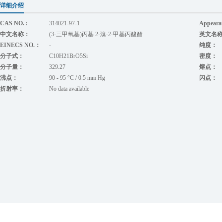
详细介绍
CAS NO. :
314021-97-1
Appear
中文名称：
(3-三甲氧基)丙基 2-溴-2-甲基丙酸酯
英文名
EINECS NO.：
-
纯度：
分子式：
C10H21BrO5Si
密度：
分子量：
329.27
熔点：
沸点：
90 - 95 °C / 0.5 mm Hg
闪点：
折射率：
No data available