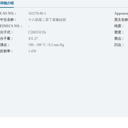
详细介绍
CAS NO. :
162578-86-1
Appeara
中文名称：
十八烷基二异丁基氯硅烷
英文名称
EINECS NO.：
-
纯度：
分子式：
C26H55ClSi
密度：
分子量：
431.27
熔点：
沸点：
196 - 198 °C / 0.2 mm Hg
闪点：
折射率：
1.459